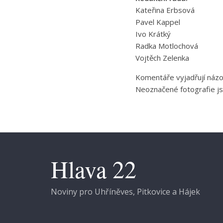
Kateřina Erbsová
Pavel Kappel
Ivo Krátký
Radka Motlochová
Vojtěch Zelenka
Komentáře vyjadřují názo
Neoznačené fotografie js
Hlava 22
Noviny pro Uhříněves, Pitkovice a Hájek