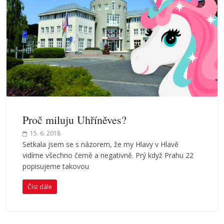
Proč miluju Uhříněves?
15. 6. 2018
Setkala jsem se s názorem, že my Hlavy v Hlavě
vidíme všechno černě a negativně. Prý když Prahu 22
popisujeme takovou
Číst dále