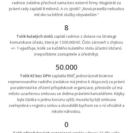
radnice zvládne přechod sama bez externí firmy. Magistrát za
právní rady zaplatil 8 milionů. A co zjistili? „Nová pravidla nebudou
mít vliv na běžné služby obyvatelům.“
8
Tolik kulatých stolů
zaplatí radnice z dotace na Strategii
komunikace úřadu, která je 1.500.000 Kč. Číslo zároveň s chybou
+/- 1 vyjadřuje, kolik se každého kulatého stolu účastní občanů
(nepočítáme zastupitele a úředníky).
50.000
Tolik Kč bez DPH
zaplatila RMČ jednorázově bratrovi
nejmenovaného radního (redakce má jméno k dispozici) za právní
poradenství ke zřízení příspěvkové organizace, přestože už má
město uzavřenou smlouvu se dvěma právními kancelářemi. Kdyby
byla částka o jednu korunu vyšší, musela by být smlouva
zveřejněná v registru smluv a dozvěděli bychom se o ní oficiálně a
nikoliv náhodou.
0