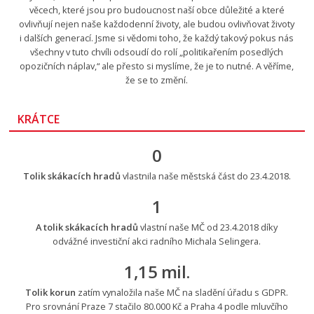
věcech, které jsou pro budoucnost naší obce důležité a které
ovlivňují nejen naše každodenní životy, ale budou ovlivňovat životy
i dalších generací. Jsme si vědomi toho, že každý takový pokus nás
všechny v tuto chvíli odsoudí do rolí „politikařením posedlých
opozičních náplav,“ ale přesto si myslíme, že je to nutné. A věříme,
že se to změní.
KRÁTCE
0
Tolik skákacích hradů
vlastnila naše městská část do 23.4.2018.
1
A tolik skákacích hradů
vlastní naše MČ od 23.4.2018 díky
odvážné investiční akci radního Michala Selingera.
1,15 mil.
Tolik korun
zatím vynaložila naše MČ na sladění úřadu s GDPR.
Pro srovnání Praze 7 stačilo 80.000 Kč a Praha 4 podle mluvčího