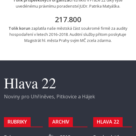
Tolik příspěvkových organizací
vzniklo v Praze 22 díky výše
uvedénému právnímu poradenství JUDr. Patrika Matyáška.
217.800
Tolik korun
zaplatila naše městská část soukromé firmě za audity
hospodaření v letech 2016–2018. Auditní služby přitom poskytuje
Magistrát hl. města Prahy svým MČ zcela zdarma.
Hlava 22
Noviny pro Uhříněves, Pitkovice a Hájek
RUBRIKY
ARCHIV
HLAVA 22