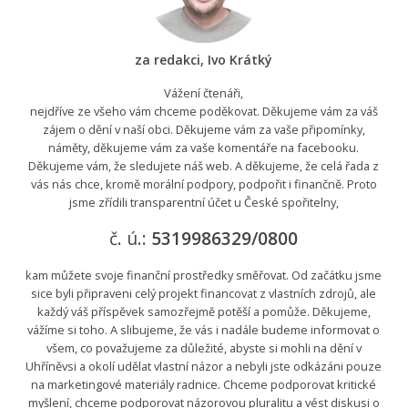
za redakci, Ivo Krátký
Vážení čtenáři,
nejdříve ze všeho vám chceme poděkovat. Děkujeme vám za váš
zájem o dění v naší obci. Děkujeme vám za vaše připomínky,
náměty, děkujeme vám za vaše komentáře na facebooku.
Děkujeme vám, že sledujete náš web. A děkujeme, že celá řada z
vás nás chce, kromě morální podpory, podpořit i finančně. Proto
jsme zřídili transparentní účet u České spořitelny,
č. ú.:
5319986329/0800
kam můžete svoje finanční prostředky směřovat. Od začátku jsme
sice byli připraveni celý projekt financovat z vlastních zdrojů, ale
každý váš příspěvek samozřejmě potěší a pomůže. Děkujeme,
vážíme si toho. A slibujeme, že vás i nadále budeme informovat o
všem, co považujeme za důležité, abyste si mohli na dění v
Uhříněvsi a okolí udělat vlastní názor a nebyli jste odkázáni pouze
na marketingové materiály radnice. Chceme podporovat kritické
myšlení, chceme podporovat názorovou pluralitu a vést diskusi o