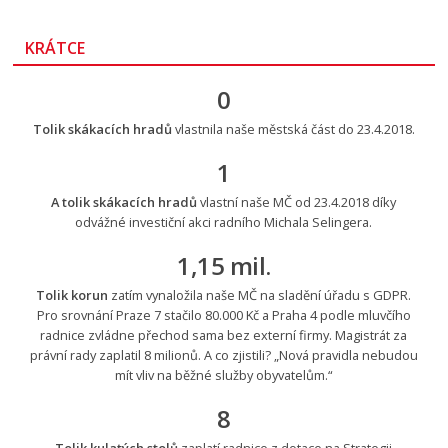
KRÁTCE
0
Tolik skákacích hradů
vlastnila naše městská část do 23.4.2018.
1
A tolik skákacích hradů
vlastní naše MČ od 23.4.2018 díky
odvážné investiční akci radního Michala Selingera.
1,15 mil.
Tolik korun
zatím vynaložila naše MČ na sladění úřadu s GDPR.
Pro srovnání Praze 7 stačilo 80.000 Kč a Praha 4 podle mluvčího
radnice zvládne přechod sama bez externí firmy. Magistrát za
právní rady zaplatil 8 milionů. A co zjistili? „Nová pravidla nebudou
mít vliv na běžné služby obyvatelům.“
8
Tolik kulatých stolů
zaplatí radnice z dotace na Strategii