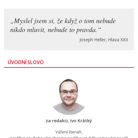
„Myslel jsem si, že když o tom nebude
nikdo mluvit, nebude to pravda.“
Joseph Heller, Hlava XXII
ÚVODNÍ SLOVO
za redakci, Ivo Krátký
Vážení čtenáři,
nejdříve ze všeho vám chceme poděkovat. Děkujeme vám za váš