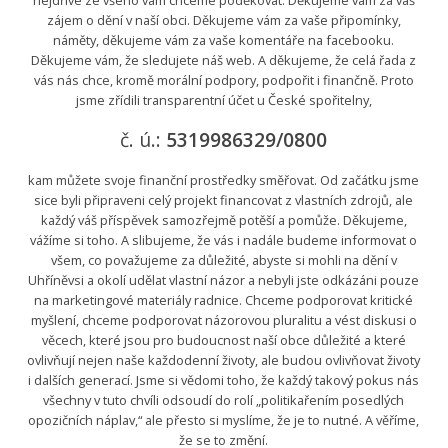
zájem o dění v naší obci. Děkujeme vám za vaše připomínky,
náměty, děkujeme vám za vaše komentáře na facebooku.
Děkujeme vám, že sledujete náš web. A děkujeme, že celá řada z
vás nás chce, kromě morální podpory, podpořit i finančně. Proto
jsme zřídili transparentní účet u České spořitelny,
č. ú.:
5319986329/0800
kam můžete svoje finanční prostředky směřovat. Od začátku jsme
sice byli připraveni celý projekt financovat z vlastních zdrojů, ale
každý váš příspěvek samozřejmě potěší a pomůže. Děkujeme,
vážíme si toho. A slibujeme, že vás i nadále budeme informovat o
všem, co považujeme za důležité, abyste si mohli na dění v
Uhříněvsi a okolí udělat vlastní názor a nebyli jste odkázáni pouze
na marketingové materiály radnice. Chceme podporovat kritické
myšlení, chceme podporovat názorovou pluralitu a vést diskusi o
věcech, které jsou pro budoucnost naší obce důležité a které
ovlivňují nejen naše každodenní životy, ale budou ovlivňovat životy
i dalších generací. Jsme si vědomi toho, že každý takový pokus nás
všechny v tuto chvíli odsoudí do rolí „politikařením posedlých
opozičních náplav,“ ale přesto si myslíme, že je to nutné. A věříme,
že se to změní.