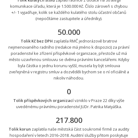
komunikace úřadu, která je 1.500.000 Kč. Číslo zároveň s chybou
+/- 1 vyjadřuje, kolik se každého kulatého stolu účastní občanů
(nepočítáme zastupitele a úředníky).
50.000
Tolik Kč bez DPH
zaplatila RMČ jednorázově bratrovi
nejmenovaného radního (redakce má jméno k dispozici) za právní
poradenství ke zřízení příspěvkové organizace, přestože už má
město uzavřenou smlouvu se dvěma právními kancelářemi. Kdyby
byla částka o jednu korunu vyšší, musela by být smlouva
zveřejněná v registru smluv a dozvěděli bychom se o ní oficiálně a
nikoliv náhodou.
0
Tolik příspěvkových organizací
vzniklo v Praze 22 díky výše
uvedénému právnímu poradenství JUDr. Patrika Matyáška.
217.800
Tolik korun
zaplatila naše městská část soukromé firmě za audity
hospodaření v letech 2016–2018. Auditní služby přitom poskytuje