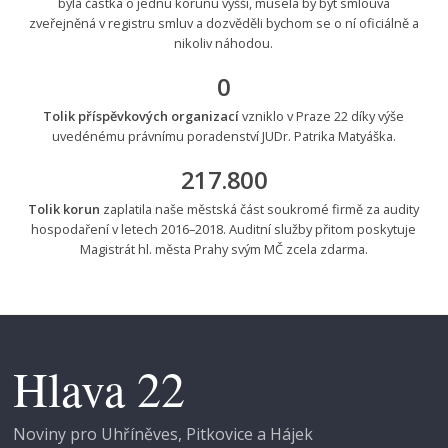
byla částka o jednu korunu vyšší, musela by být smlouva
zveřejněná v registru smluv a dozvěděli bychom se o ní oficiálně a
nikoliv náhodou.
0
Tolik příspěvkových organizací
vzniklo v Praze 22 díky výše
uvedénému právnímu poradenství JUDr. Patrika Matyáška.
217.800
Tolik korun
zaplatila naše městská část soukromé firmě za audity
hospodaření v letech 2016–2018. Auditní služby přitom poskytuje
Magistrát hl. města Prahy svým MČ zcela zdarma.
Hlava 22
Noviny pro Uhříněves, Pitkovice a Hájek