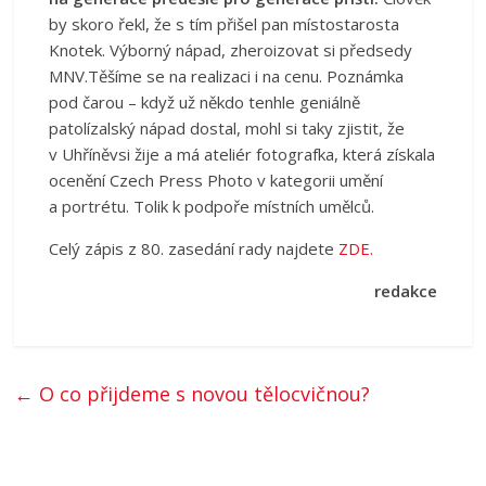
by skoro řekl, že s tím přišel pan místostarosta
Knotek. Výborný nápad, zheroizovat si předsedy
MNV.Těšíme se na realizaci i na cenu. Poznámka
pod čarou – když už někdo tenhle geniálně
patolízalský nápad dostal, mohl si taky zjistit, že
v Uhříněvsi žije a má ateliér fotografka, která získala
ocenění Czech Press Photo v kategorii umění
a portrétu. Tolik k podpoře místních umělců.
Celý zápis z 80. zasedání rady najdete
ZDE.
redakce
←
O co přijdeme s novou tělocvičnou?