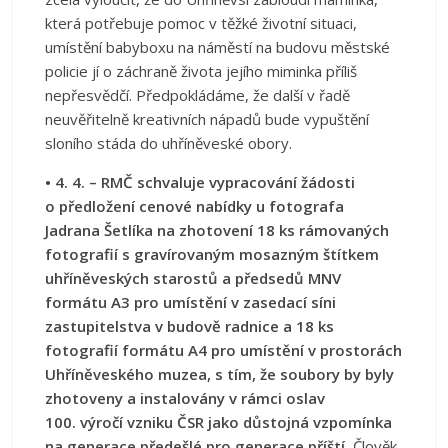
která potřebuje pomoc v těžké životní situaci,
umístění babyboxu na náměstí na budovu městské
policie jí o záchraně života jejího miminka příliš
nepřesvědčí. Předpokládáme, že další v řadě
neuvěřitelně kreativních nápadů bude vypuštění
sloního stáda do uhříněveské obory.
• 4. 4. – RMČ schvaluje vypracování žádosti
o předložení cenové nabídky u fotografa
Jadrana Šetlíka na zhotovení 18 ks rámovaných
fotografií s gravírovaným mosazným štítkem
uhříněveských starostů a předsedů MNV
formátu A3 pro umístění v zasedací síni
zastupitelstva v budově radnice a 18 ks
fotografií formátu A4 pro umístění v prostorách
Uhříněveského muzea, s tím, že soubory by byly
zhotoveny a instalovány v rámci oslav
100. výročí vzniku ČSR jako důstojná vzpomínka
na generace předešlé pro generace příští.
Člověk