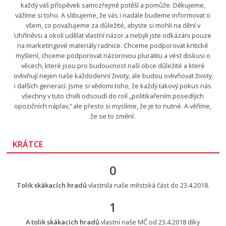
každý váš příspěvek samozřejmě potěší a pomůže. Děkujeme,
vážíme si toho. A slibujeme, že vás i nadále budeme informovat o
všem, co považujeme za důležité, abyste si mohli na dění v
Uhříněvsi a okolí udělat vlastní názor a nebyli jste odkázáni pouze
na marketingové materiály radnice. Chceme podporovat kritické
myšlení, chceme podporovat názorovou pluralitu a vést diskusi o
věcech, které jsou pro budoucnost naší obce důležité a které
ovlivňují nejen naše každodenní životy, ale budou ovlivňovat životy
i dalších generací. Jsme si vědomi toho, že každý takový pokus nás
všechny v tuto chvíli odsoudí do rolí „politikařením posedlých
opozičních náplav,“ ale přesto si myslíme, že je to nutné. A věříme,
že se to změní.
KRÁTCE
0
Tolik skákacích hradů
vlastnila naše městská část do 23.4.2018.
1
A tolik skákacích hradů
vlastní naše MČ od 23.4.2018 díky