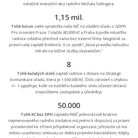
odvážné investiční akci radního Michala Selingera.
1,15 mil.
Tolik korun
zatím vynaložila naše MČ na sladění úřadu s GDPR.
Pro srovnání Praze 7 stačilo 80.000 Kč a Praha 4 podle mluvčího
radnice zvládne přechod sama bez externí firmy. Magistrát za
právní rady zaplatil 8 milionů. A co zjistili? „Nová pravidla nebudou
mít vliv na běžné služby obyvatelům.“
8
Tolik kulatých stolů
zaplatí radnice z dotace na Strategii
komunikace úřadu, která je 1.500.000 Kč. Číslo zároveň s chybou
+/- 1 vyjadřuje, kolik se každého kulatého stolu účastní občanů
(nepočítáme zastupitele a úředníky).
50.000
Tolik Kč bez DPH
zaplatila RMČ jednorázově bratrovi
nejmenovaného radního (redakce má jméno k dispozici) za právní
poradenství ke zřízení příspěvkové organizace, přestože už má
město uzavřenou smlouvu se dvěma právními kancelářemi. Kdyby