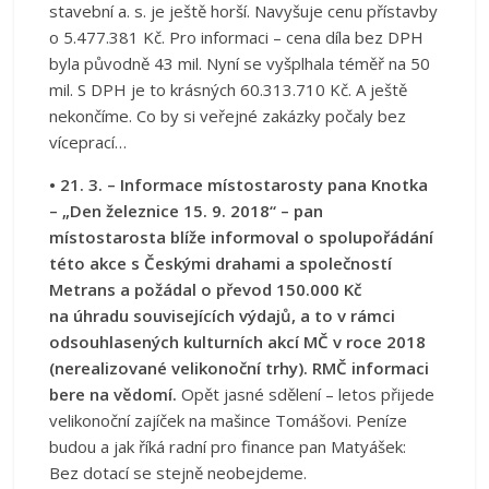
stavební a. s. je ještě horší. Navyšuje cenu přístavby
o 5.477.381 Kč. Pro informaci – cena díla bez DPH
byla původně 43 mil. Nyní se vyšplhala téměř na 50
mil. S DPH je to krásných 60.313.710 Kč. A ještě
nekončíme. Co by si veřejné zakázky počaly bez
víceprací…
• 21. 3. – Informace místostarosty pana Knotka
– „Den železnice 15. 9. 2018“ – pan
místostarosta blíže informoval o spolupořádání
této akce s Českými drahami a společností
Metrans a požádal o převod 150.000 Kč
na úhradu souvisejících výdajů, a to v rámci
odsouhlasených kulturních akcí MČ v roce 2018
(nerealizované velikonoční trhy). RMČ informaci
bere na vědomí.
Opět jasné sdělení – letos přijede
velikonoční zajíček na mašince Tomášovi. Peníze
budou a jak říká radní pro finance pan Matyášek:
Bez dotací se stejně neobejdeme.