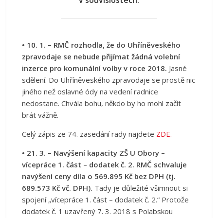
v souvislostech.
• 10. 1. – RMČ rozhodla, že do Uhříněveského
zpravodaje se nebude přijímat žádná volební
inzerce pro komunální volby v roce 2018.
Jasné
sdělení. Do Uhříněveského zpravodaje se prostě nic
jiného než oslavné ódy na vedení radnice
nedostane. Chvála bohu, někdo by ho mohl začít
brát vážně.
Celý zápis ze 74. zasedání rady najdete
ZDE.
• 21. 3. – Navýšení kapacity ZŠ U Obory –
vícepráce 1. část – dodatek č. 2. RMČ schvaluje
navýšení ceny díla o 569.895 Kč bez DPH (tj.
689.573 Kč vč. DPH).
Tady je důležité všimnout si
spojení „vícepráce 1. část – dodatek č. 2.“ Protože
dodatek č. 1 uzavřený 7. 3. 2018 s Polabskou