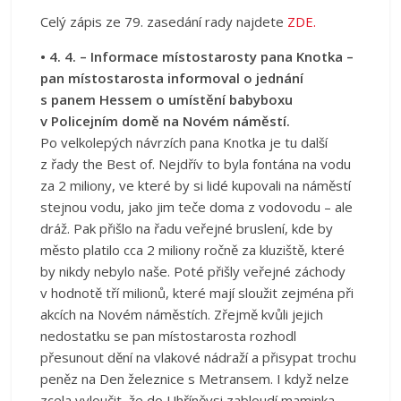
Celý zápis ze 79. zasedání rady najdete
ZDE.
• 4. 4. – Informace místostarosty pana Knotka –
pan místostarosta informoval o jednání
s panem Hessem o umístění babyboxu
v Policejním domě na Novém náměstí.
Po velkolepých návrzích pana Knotka je tu další
z řady the Best of. Nejdřív to byla fontána na vodu
za 2 miliony, ve které by si lidé kupovali na náměstí
stejnou vodu, jako jim teče doma z vodovodu – ale
dráž. Pak přišlo na řadu veřejné bruslení, kde by
město platilo cca 2 miliony ročně za kluziště, které
by nikdy nebylo naše. Poté přišly veřejné záchody
v hodnotě tří milionů, které mají sloužit zejména při
akcích na Novém náměstích. Zřejmě kvůli jejich
nedostatku se pan místostarosta rozhodl
přesunout dění na vlakové nádraží a přisypat trochu
peněz na Den železnice s Metransem. I když nelze
zcela vyloučit, že do Uhříněvsi zabloudí maminka,