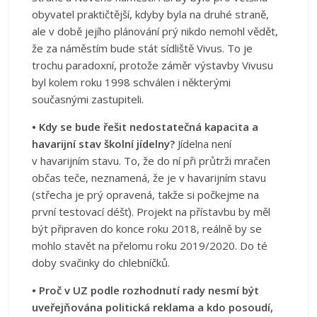
obyvatel praktičtější, kdyby byla na druhé straně,
ale v době jejího plánování prý nikdo nemohl vědět,
že za náměstím bude stát sídliště Vivus. To je
trochu paradoxní, protože záměr výstavby Vivusu
byl kolem roku 1998 schválen i některými
současnými zastupiteli.
• Kdy se bude řešit nedostatečná kapacita a
havarijní stav školní jídelny?
Jídelna není
v havarijním stavu. To, že do ní při průtrži mračen
občas teče, neznamená, že je v havarijním stavu
(střecha je prý opravená, takže si počkejme na
první testovací déšť). Projekt na přístavbu by měl
být připraven do konce roku 2018, reálně by se
mohlo stavět na přelomu roku 2019/2020. Do té
doby svačinky do chlebníčků.
• Proč v UZ podle rozhodnutí rady nesmí být
uveřejňována politická reklama a kdo posoudí,