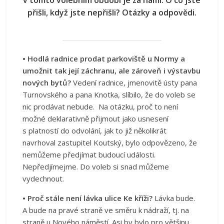
v tomto volebním období je za námi. O co jste
přišli, když jste nepřišli? Otázky a odpovědi.
• Hodlá radnice prodat parkoviště u Normy a
umožnit tak její záchranu, ale zároveň i výstavbu
nových bytů?
Vedení radnice, jmenovitě ústy pana
Turnovského a pana Knotka, slíbilo, že do voleb se
nic prodávat nebude. Na otázku, proč to není
možné deklarativně přijmout jako usnesení
s platností do odvolání, jak to již několikrát
navrhoval zastupitel Koutský, bylo odpovězeno, že
nemůžeme předjímat budoucí události.
Nepředjímejme. Do voleb si snad můžeme
vydechnout.
• Proč stále není lávka ulice Ke kříži?
Lávka bude.
A bude na pravé straně ve směru k nádraží, tj. na
straně u Nového náměstí. Asi by bylo pro většinu