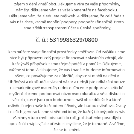
zájem o dění v naší obci. Děkujeme vám za vaše připomínky,
náměty, děkujeme vám za vaše komentáře na facebooku.
Děkujeme vám, že sledujete náš web. A děkujeme, že celá řada z
vás nás chce, kromě morální podpory, podpořit i finančně. Proto
jsme zřídili transparentní účet u České spořitelny,
č. ú.:
5319986329/0800
kam můžete svoje finanční prostředky směřovat. Od začátku jsme
sice byli připraveni celý projekt financovat z vlastních zdrojů, ale
každý váš příspěvek samozřejmě potěší a pomůže. Děkujeme,
vážíme si toho. A slibujeme, že vás i nadále budeme informovat o
všem, co považujeme za důležité, abyste si mohli na dění v
Uhříněvsi a okolí udělat vlastní názor a nebyli jste odkázáni pouze
na marketingové materiály radnice. Chceme podporovat kritické
myšlení, chceme podporovat názorovou pluralitu a vést diskusi o
věcech, které jsou pro budoucnost naší obce důležité a které
ovlivňují nejen naše každodenní životy, ale budou ovlivňovat životy
i dalších generací. Jsme si vědomi toho, že každý takový pokus nás
všechny v tuto chvíli odsoudí do rolí „politikařením posedlých
opozičních náplav,“ ale přesto si myslíme, že je to nutné. A věříme,
že se to změní.