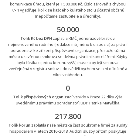
komunikace úřadu, která je 1.500.000 Kč. Číslo zároveň s chybou
+/- 1 vyjadřuje, kolik se každého kulatého stolu účastní občanů
(nepočítáme zastupitele a úředníky).
50.000
Tolik Kč bez DPH
zaplatila RMČ jednorázově bratrovi
nejmenovaného radního (redakce má jméno k dispozici) za právní
poradenství ke zřízení příspěvkové organizace, přestože už má
město uzavřenou smlouvu se dvěma právními kancelářemi. Kdyby
byla částka o jednu korunu vyšší, musela by být smlouva
zveřejněná v registru smluv a dozvěděli bychom se o ní oficiálně a
nikoliv náhodou.
0
Tolik příspěvkových organizací
vzniklo v Praze 22 díky výše
uvedénému právnímu poradenství JUDr. Patrika Matyáška.
217.800
Tolik korun
zaplatila naše městská část soukromé firmě za audity
hospodaření v letech 2016–2018. Auditní služby přitom poskytuje