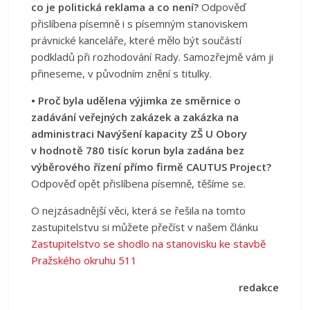
co je politická reklama a co není?
Odpověď
přislíbena písemně i s písemným stanoviskem
právnické kanceláře, které mělo být součástí
podkladů při rozhodování Rady. Samozřejmě vám ji
přineseme, v původním znění s titulky.
• Proč byla udělena výjimka ze směrnice o
zadávání veřejných zakázek a zakázka na
administraci Navýšení kapacity ZŠ U Obory
v hodnotě 780 tisíc korun byla zadána bez
výběrového řízení přímo firmě CAUTUS Project?
Odpověď opět přislíbena písemně, těšíme se.
O nejzásadnější věci, která se řešila na tomto
zastupitelstvu si můžete přečíst v našem článku
Zastupitelstvo se shodlo na stanovisku ke stavbě
Pražského okruhu 511
redakce