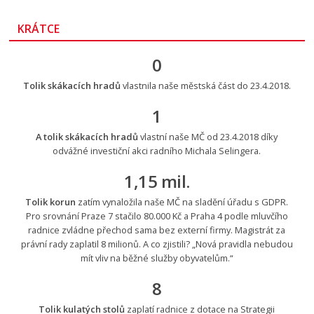
KRÁTCE
0
Tolik skákacích hradů
vlastnila naše městská část do 23.4.2018.
1
A tolik skákacích hradů
vlastní naše MČ od 23.4.2018 díky
odvážné investiční akci radního Michala Selingera.
1,15 mil.
Tolik korun
zatím vynaložila naše MČ na sladění úřadu s GDPR.
Pro srovnání Praze 7 stačilo 80.000 Kč a Praha 4 podle mluvčího
radnice zvládne přechod sama bez externí firmy. Magistrát za
právní rady zaplatil 8 milionů. A co zjistili? „Nová pravidla nebudou
mít vliv na běžné služby obyvatelům.“
8
Tolik kulatých stolů
zaplatí radnice z dotace na Strategii