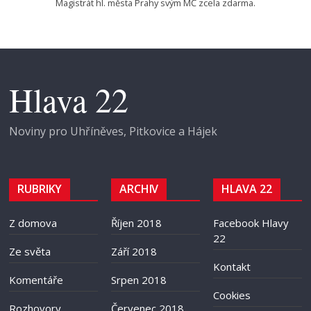
Magistrát hl. města Prahy svým MČ zcela zdarma.
Hlava 22
Noviny pro Uhříněves, Pitkovice a Hájek
RUBRIKY
ARCHIV
HLAVA 22
Z domova
Říjen 2018
Facebook Hlavy
22
Ze světa
Září 2018
Kontakt
Komentáře
Srpen 2018
Cookies
Rozhovory
Červenec 2018