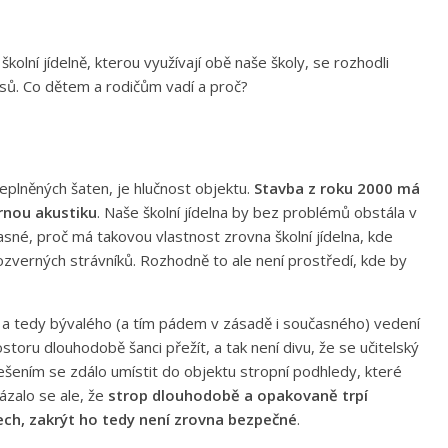
školní jídelně, kterou využívají obě naše školy, se rozhodli
dusů. Co dětem a rodičům vadí a proč?
eplněných šaten, je hlučnost objektu.
Stavba z roku 2000 má
ornou akustiku
. Naše školní jídelna by bez problémů obstála v
jasné, proč má takovou vlastnost zrovna školní jídelna, kde
 rozverných strávníků. Rozhodně to ale není prostředí, kde by
 a tedy bývalého (a tím pádem v zásadě i současného) vedení
toru dlouhodobě šanci přežít, a tak není divu, že se učitelský
Řešením se zdálo umístit do objektu stropní podhledy, které
ázalo se ale, že
strop dlouhodobě a opakovaně trpí
ch, zakrýt ho tedy není zrovna bezpečné
.