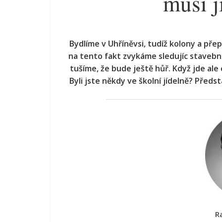
musí j
Bydlíme v Uhříněvsi, tudíž kolony a přep
na tento fakt zvykáme sledujíc stavební
tušíme, že bude ještě hůř. Když jde ale
Byli jste někdy ve školní jídelně? Předs
R