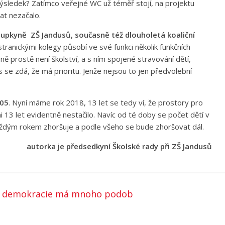
 Výsledek? Zatímco veřejné WC už téměř stojí, na projektu
vat nezačalo.
upkyně ZŠ Jandusů, současně též dlouholetá koaliční
stranickými kolegy působí ve své funkci několik funkčních
 prostě není školství, a s ním spojené stravování dětí,
es se zdá, že má prioritu. Jenže nejsou to jen předvolební
005
. Nyní máme rok 2018, 13 let se tedy ví, že prostory pro
i 13 let evidentně nestačilo. Navíc od té doby se počet dětí v
každým rokem zhoršuje a podle všeho se bude zhoršovat dál.
autorka je předsedkyní Školské rady při ZŠ Jandusů
b demokracie má mnoho podob