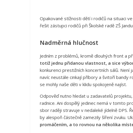
Opakované stížnosti dětí i rodičů na situaci ve 
řešit zástupci rodičů při Školské radě ZŠ Jan
Nadměrná hlučnost
Jedním z problémů, kromě dlouhých front a př
totiž jednu přidanou vlastnost, a sice výb
konkurenci prestižních koncertních sálů. Není 
navíc neustále cinkají příbory a švitoří bandy
se mohly naše děti v klidu spokojeně najíst.
Odpověď nutno hledat u zadavatelů projektu,
radnice. Ani dospělý jedinec nemá v tomto pros
sbor raději stravuje v nedaleké jídelně DPS. 
by alespoň částečně zamezily šíření zvuku. Uk
promáčením, a to rovnou na několika míste