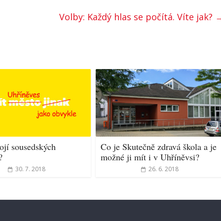
Volby: Každý hlas se počítá. Víte jak?
ojí sousedských
Co je Skutečně zdravá škola a je
?
možné ji mít i v Uhříněvsi?
30. 7. 2018
26. 6. 2018