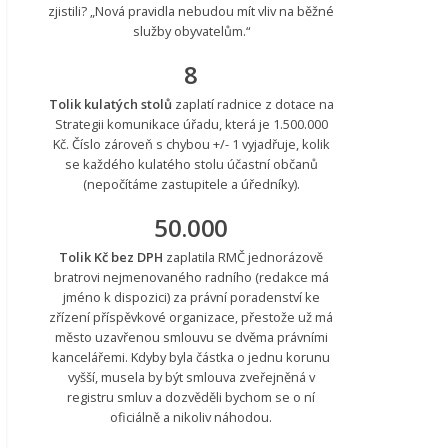
zjistili? „Nová pravidla nebudou mít vliv na běžné
služby obyvatelům.“
8
Tolik kulatých stolů
zaplatí radnice z dotace na
Strategii komunikace úřadu, která je 1.500.000
Kč. Číslo zároveň s chybou +/- 1 vyjadřuje, kolik
se každého kulatého stolu účastní občanů
(nepočítáme zastupitele a úředníky).
50.000
Tolik Kč bez DPH
zaplatila RMČ jednorázově
bratrovi nejmenovaného radního (redakce má
jméno k dispozici) za právní poradenství ke
zřízení příspěvkové organizace, přestože už má
město uzavřenou smlouvu se dvěma právními
kancelářemi. Kdyby byla částka o jednu korunu
vyšší, musela by být smlouva zveřejněná v
registru smluv a dozvěděli bychom se o ní
oficiálně a nikoliv náhodou.