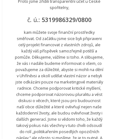
Proto jsme zřídili transparentní účet u České
spořitelny,
č. ú.:
5319986329/0800
kam můžete svoje finanční prostředky
směřovat. Od začátku jsme sice byli připraveni
celý projekt financovat z vlastních zdrojů, ale
každý váš příspěvek samozřejmě potěší a
pomůže. Děkujeme, vážíme si toho. A slibujeme,
že vás i nadále budeme informovat o všem, co
považujeme za důležité, abyste si mohli na dění
v Uhříněvsi a okolí udělat vlastní názor a nebyli
jste odkázáni pouze na marketingové materiály
radnice. Chceme podporovat kritické myšlení,
chceme podporovat názorovou pluralitu a vést
diskusi o věcech, které jsou pro budoucnost
naší obce důležité a které ovlivňují nejen naše
každodenní životy, ale budou ovlivňovat životy i
dalších generací. Jsme si vědomi toho, že každý
takový pokus nás všechny v tuto chvíli odsoudí
do rolí „politikařením posedlých opozičních
náplav,“ ale přesto si myslíme, že je to nutné. A