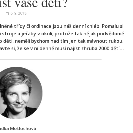
íst vaše děti?
6. 9. 2018
lněné třídy či ordinace jsou náš denní chléb. Pomalu si
 stroje a jeřáby v okolí, protože tak nějak podvědomě
 o děti, neměli bychom nad tím jen tak mávnout rukou.
tavte si, že se v ní denně musí najíst zhruba 2000 dětí…
adka Motlochová