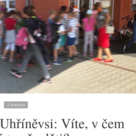
Z domova
 Uhříněvsi: Víte, v čem