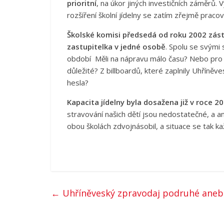
prioritní
, na úkor jiných investičních záměrů.
rozšíření školní jídelny se zatím zřejmě praco
Školské komisi předsedá od roku 2002 zást
zastupitelka v jedné osobě
. Spolu se svými 
období Měli na nápravu málo času? Nebo pro ně
důležité? Z billboardů, které zaplnily Uhříněv
hesla?
Kapacita jídelny byla dosažena již v roce 2
stravování našich dětí jsou nedostatečné, a an
obou školách zdvojnásobil, a situace se tak 
←
Uhříněveský zpravodaj podruhé ane