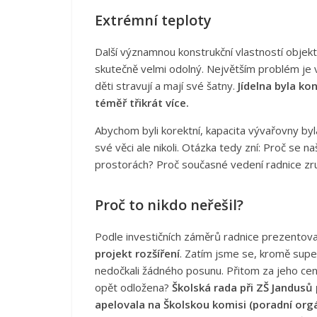
Extrémní teploty
Další významnou konstrukční vlastností objektu
skutečně velmi odolný. Největším problém je vš
děti stravují a mají své šatny.
Jídelna byla ko
téměř třikrát více.
Abychom byli korektní, kapacita vývařovny byla 
své věci ale nikoli. Otázka tedy zní: Proč se na
prostorách? Proč současné vedení radnice zruši
Proč to nikdo neřešil?
Podle investičních záměrů radnice prezentova
projekt rozšíření
. Zatím jsme se, kromě supe
nedočkali žádného posunu. Přitom za jeho ce
opět odložena?
Školská rada při ZŠ Jandus
apelovala na Školskou komisi (poradní orgá