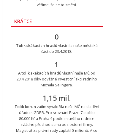
věříme, že se to změní.
KRÁTCE
0
Tolik skákacích hradů
vlastnila naše městská
část do 23.4.2018.
1
A tolik skákacích hradů
vlastní naše MČ od
23.4.2018 díky odvážné investiční akci radního
Michala Selingera.
1,15 mil.
Tolik korun
zatím vynaložila naše MČ na sladění
úřadu s GDPR. Pro srovnání Praze 7 stačilo
80.000 Kč a Praha 4 podle mluvčího radnice
zvládne přechod sama bez externí firmy.
Magistrát za právní rady zaplatil 8 milionů. A co