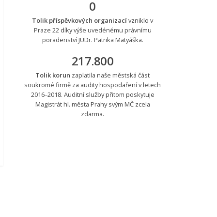
0
Tolik příspěvkových organizací
vzniklo v
Praze 22 díky výše uvedénému právnímu
poradenství JUDr. Patrika Matyáška.
217.800
Tolik korun
zaplatila naše městská část
soukromé firmě za audity hospodaření v letech
2016–2018. Auditní služby přitom poskytuje
Magistrát hl. města Prahy svým MČ zcela
zdarma.