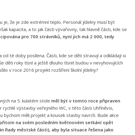
 je, že je zde extrémní teplo. Personál jídelny musí být
ak kapacita, a to jak části vývařovny, tak hlavně části, kde se
ncipována pro 700 strávníků, nyní jich má 2 000, tedy
od té doby posílena. Části, kde se děti stravují a odkládají si
še děti roky tísní a ještě dlouho tísnit budou v nevyhovujících
lo v roce 2016 projekt rozšíření školní jídelny?
ných na 5. kulatém stole
měl být v tomto roce připraven
r rychlé výstavby veřejného WC, v této části Uhříněvsi,
nu bychom měli projekt a kousek stavby navrch. Bude akce
ů přitom na svém posledním květnovém setkání opět
n Rady městské části), aby byla situace řešena jako